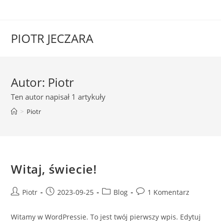
Skip
to
content
PIOTR JECZARA
Autor:
Piotr
Ten autor napisał 1 artykuły
>
Piotr
Witaj, świecie!
Post
Post
Post
Post
Piotr
2023-09-25
Blog
1 Komentarz
author:
published:
category:
comments:
Witamy w WordPressie. To jest twój pierwszy wpis. Edytuj