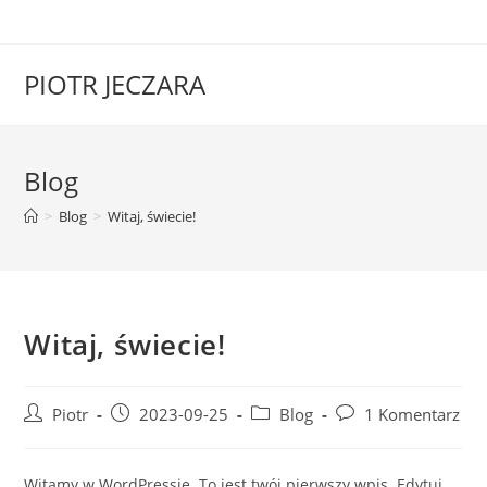
Skip
to
content
PIOTR JECZARA
Blog
>
Blog
>
Witaj, świecie!
Witaj, świecie!
Post
Post
Post
Post
Piotr
2023-09-25
Blog
1 Komentarz
author:
published:
category:
comments:
Witamy w WordPressie. To jest twój pierwszy wpis. Edytuj