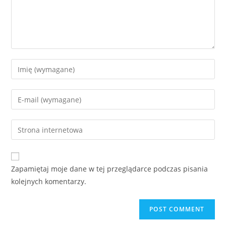
Enter
your
name
Enter
or
your
username
email
Enter
to
address
your
comment
to
website
comment
URL
Zapamiętaj moje dane w tej przeglądarce podczas pisania
(optional)
kolejnych komentarzy.